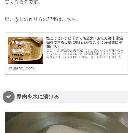
甘くなるのです。
塩こうじの作り方の記事はこちら。
塩こうじレシピ【 きくち正太・おせん流 】常温
保存できる伝統に培われた塩こうじ 冷蔵庫に空
間があく
塩こうじに野菜やお肉を漬けこむと柔らかくなり味がじゅ
～し～になりますよね。でも冷蔵庫保存する塩こうじって
場所をとるんですよね。しかし、きくち正太・おせん流の
塩こうじレシピであれば、常温保存をしても腐りませんで
した。1年以上常温保存できていま...
otutarou.com
豚肉を水に漬ける