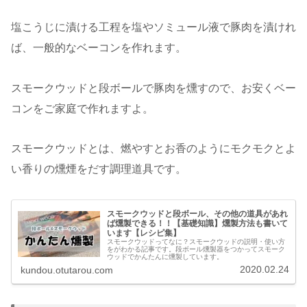
塩こうじに漬ける工程を塩やソミュール液で豚肉を漬けれ
ば、一般的なベーコンを作れます。
スモークウッドと段ボールで豚肉を燻すので、お安くベー
コンをご家庭で作れますよ。
スモークウッドとは、燃やすとお香のようにモクモクとよ
い香りの燻煙をだす調理道具です。
スモークウッドと段ボール、その他の道具があれ
ば燻製できる！！【基礎知識】燻製方法も書いて
います【レシピ集】
スモークウッドってなに？スモークウッドの説明・使い方
をがわかる記事です。段ボール燻製器をつかってスモーク
ウッドでかんたんに燻製しています。
2020.02.24
kundou.otutarou.com