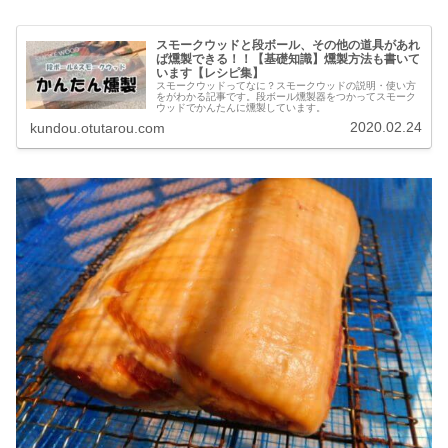
スモークウッドと段ボール、その他の道具があれ
ば燻製できる！！【基礎知識】燻製方法も書いて
います【レシピ集】
スモークウッドってなに？スモークウッドの説明・使い方
をがわかる記事です。段ボール燻製器をつかってスモーク
ウッドでかんたんに燻製しています。
2020.02.24
kundou.otutarou.com