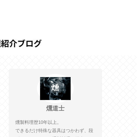
燻道士
燻製料理歴10年以上。
できるだけ特殊な器具はつかわず、段