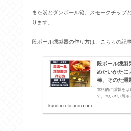
また炭とダンボール箱、スモークチップ
ります。
段ボール燻製器の作り方は、こちらの記
段ボール燻製
めたいかたに
棒、そのた燻
本格的に燻製をは
て、ちいさい段ボ
作れなかった。そ
kundou.otutarou.com
紹介させてもらい