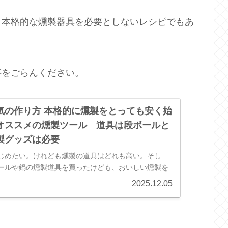
と本格的な燻製器具を必要としないレシピでもあ
事をごらんください。
気の作り方 本格的に燻製をとっても安く始
オススメの燻製ツール 道具は段ボールと
製グッズは必要
じめたい。けれども燻製の道具はどれも高い。そし
ールや鍋の燻製道具を買ったけども、おいしい燻製を
んなみなさまにご紹介する段ボールで作る燻製器をご
2025.12.05
ます。みなさんが、いちばん来になる…