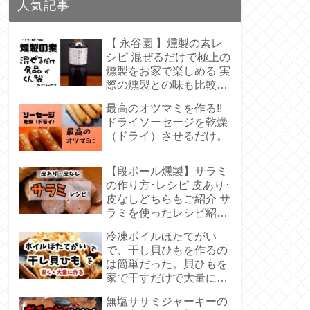
人気記事
【 永谷園 】燻製の素レ
シピ 混ぜるだけで極上の
燻製をお家で楽しめる 実
際の燻製との味も比較し
た
最高のオツマミを作る!!
ドライソーセージを乾燥
（ドライ）させるだけ。
【段ボール燻製】サラミ
の作り方･レシピ 皮あり･
皮なしどちらもご紹介 サ
ラミを使ったレシピ紹介
もあり
冷凍ボイルほたてがい
で、干し貝ひもを作るの
は簡単だった。貝ひもを
家で干すだけで大量に貝
ひもを作れる
無塩ササミジャーキーの