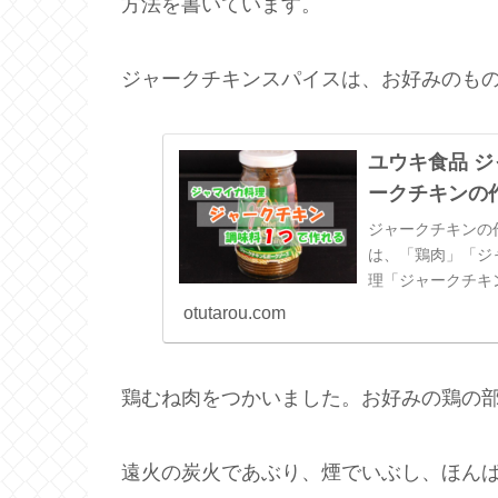
方法を書いています。
ジャークチキンスパイスは、お好みのも
ユウキ食品 
ークチキンの作
ジャークチキンの
は、「鶏肉」「ジ
理「ジャークチキ
BBQにもピッタ
otutarou.com
鶏むね肉をつかいました。お好みの鶏の
遠火の炭火であぶり、煙でいぶし、ほん