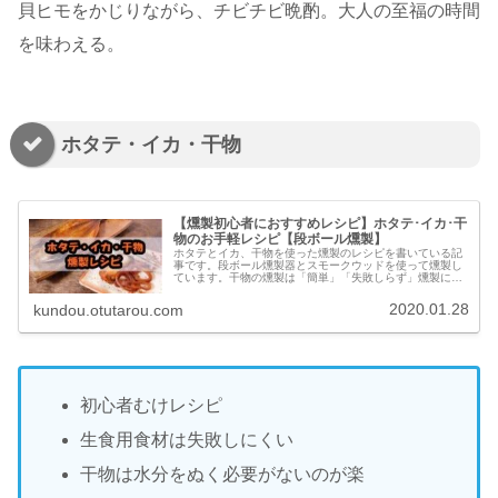
貝ヒモをかじりながら、チビチビ晩酌。大人の至福の時間
を味わえる。
ホタテ・イカ・干物
【燻製初心者におすすめレシピ】ホタテ･イカ･干
物のお手軽レシピ【段ボール燻製】
ホタテとイカ、干物を使った燻製のレシピを書いている記
事です。段ボール燻製器とスモークウッドを使って燻製し
ています。干物の燻製は「簡単」「失敗しらず」燻製に挑
戦したい"あなた"に超オススメのレシピになります。
2020.01.28
kundou.otutarou.com
初心者むけレシピ
生食用食材は失敗しにくい
干物は水分をぬく必要がないのが楽