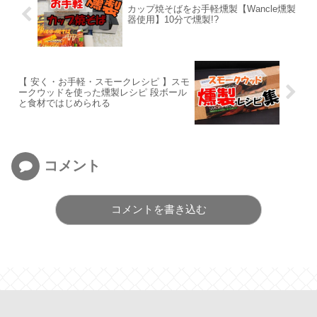
カップ焼そばをお手軽燻製【Wancle燻製
器使用】10分で燻製!?
【 安く・お手軽・スモークレシピ 】スモ
ークウッドを使った燻製レシピ 段ボール
と食材ではじめられる
コメント
コメントを書き込む