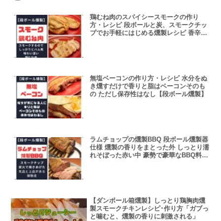
鶏むね肉のスパイシースモークの作り
方・レシピ 段ボールと炭、スモークチッ
プでお手軽にはじめる燻製レシピ 香辛料
と燻煙の香りが魅力的なレシピ
無塩ベーコンの作り方・レシピ 水分をぬ
き燻すだけで香りと脂はベーコンそのも
の ただし保存性はなし【段ボール燻製】
ラムチョップの燻製BBQ 段ボール燻製器
仕様 燻製の香りをまとった外 しっとり濡
れそぼった赤い中 豪勢で豪華なBBQ料理
を段ボールで
【ダンボール箱燻製】しっとり鶏胸肉燻
製スモークチキンレシピ･作り方「ガブっ
と噛むと、燻製の香りに刺激される」