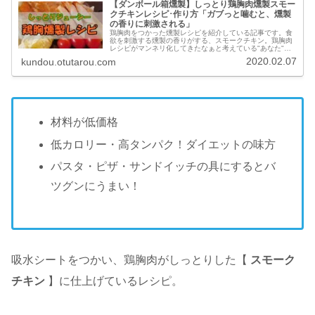
【ダンボール箱燻製】しっとり鶏胸肉燻製スモー
クチキンレシピ･作り方「ガブっと噛むと、燻製
の香りに刺激される」
鶏胸肉をつかった燻製レシピを紹介している記事です。食
欲を刺激する燻製の香りがする、スモークチキン。鶏胸肉
レシピがマンネリ化してきたなぁと考えている"あなた"ス
モークチキンをレシピに追加しませんか？
2020.02.07
kundou.otutarou.com
材料が低価格
低カロリー・高タンパク！ダイエットの味方
パスタ・ピザ・サンドイッチの具にするとバ
ツグンにうまい！
吸水シートをつかい、鶏胸肉がしっとりした【
スモーク
チキン
】に仕上げているレシピ。