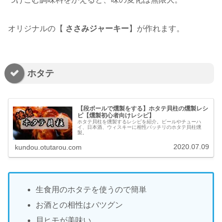
オリジナルの【
ささみジャーキー
】が作れます。
ホタテ
【段ボールで燻製をする】ホタテ貝柱の燻製レシ
ピ【燻製初心者向けレシピ】
ホタテ貝柱を燻製するレシピを紹介。ビールやチューハ
イ、日本酒、ウィスキーに相性バッチリのホタテ貝柱燻
製。
2020.07.09
kundou.otutarou.com
生食用のホタテを使うので簡単
お酒との相性はバツグン
貝ヒモが美味い