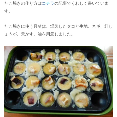
たこ焼きの作り方は
コチラ
の記事でくわしく書いていま
す。
たこ焼きに使う具材は、燻製したタコと生地、ネギ、紅し
ょうが、天かす、油を用意しました。