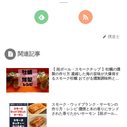
燻道士
関連記事
【 段ボール・スモークチップ 】牡蠣の燻
製の作り方 凝縮した海の旨味が大爆発す
るスモーク牡蠣 おてがる燻製調味料との
味のちがいも徹底比較
スモーク・ウッドプランク・サーモンの
作り方・レシピ 燻煙と木の香りにサンド
された香りたかいサーモン【段ボール箱
とスモークチップ燻製】