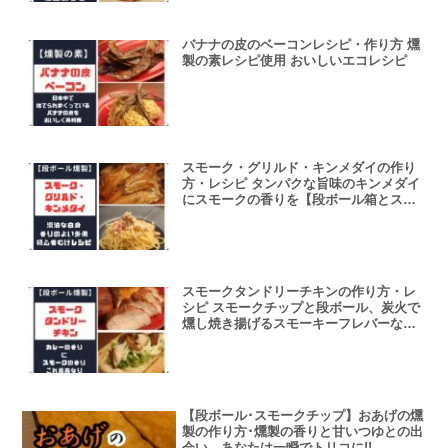
バナナの皮のベーコンレシピ・作り方 燻
製の素レシピ使用 おいしいエコレシピ
スモーク・グリルド・キンメダイの作り
方・レシピ タンパクな旨味のキンメダイ
にスモークの香りを【段ボール箱とスモ
ークチップスモーク】
スモークタンドリーチキンの作り方・レ
シピ スモークチップと段ボール、炭火で
燻し焼き揚げるスモーキーフレバーな香
りが食欲と一撃で撃つ鶏むね肉レシピ
【段ボール･スモークチップ】おあげの燻
製の作り方･燻製の香りと甘いつゆとの出
会い、あなたは一瞬でトリコに!!