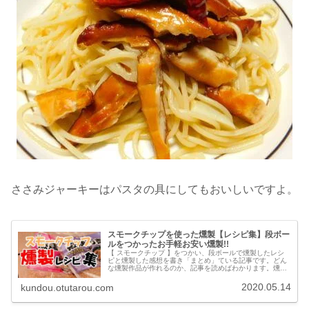
ささみジャーキーはパスタの具にしてもおいしいですよ。
スモークチップを使った燻製【レシピ集】段ボー
ルをつかったお手軽お安い燻製!!
【 スモークチップ 】をつかい、段ボールで燻製したレシ
ピと燻製した感想を書き「まとめ」ている記事です。どん
な燻製作品が作れるのか、記事を読めばわかります。燻製
をはじめたいと考えている"あなた”、さっと流し読みして
ください。段ボール燻製器【レ...
2020.05.14
kundou.otutarou.com