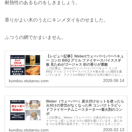
耐熱性のあるものをしきましょう。
香りがよい木のうえにキンメダイをのせました。
ふつうの網でかまいません。
【レビュー記事】Weber(ウェーバー) バーベキュ
ー コンロ BBQ グリル ファイヤースパイススギ
板 見ためがゴージャス 杉の香りが素敵
この記事は、Weber(ウェーバー) バーベキュー コンロ
BBQ グリル ファイヤースパイススギ板を使った感想を書
いています。アメリカのBBQで見かける木の板のうえに食
材を置き焼きあげることができる商品です。杉のスパイシ
2026.06.14
kundou.otutarou.com
ーかつウッディーな…
Weber（ウェーバー）炭火付けセットを使ったら
火付けの苦労がなくなった件 コンパクトラピッ
ドファイヤーチムニースターター+着火剤のコン
ボ
この記事は、Weber（ウェーバー）の炭火付けセットでチ
ャコール（炭）に火をつけた感想を書いています。炭に火
をつける専用の器具です。ライターで火をともすことが
き、さらに着火剤を燃やすことができるのであれば、かぎ
2026.02.13
kundou.otutarou.com
りなく炭おこしに失敗せずにすみ…