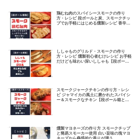
鶏むね肉のスパイシースモークの作り
方・レシピ 段ボールと炭、スモークチッ
プでお手軽にはじめる燻製レシピ 香辛料
と燻煙の香りが魅力的なレシピ
ししゃものグリルド・スモークの作り
方・レシピ 燻製初心者むけレシピ お手軽
だけども味わい深いししゃも【段ボール
箱とスモークチップ燻製】
スモークジャークチキンの作り方・レシ
ピ ジャマイカの風土に磨かれたスパイシ
ー＆スモークなチキン【段ボール箱とス
モークチップ燻製】
燻製マヨネーズの作り方 スモークチップ
と簡易スモーカー使用 白い旨味の塊マヨ
ネーズから蠱惑的な香りが漂う